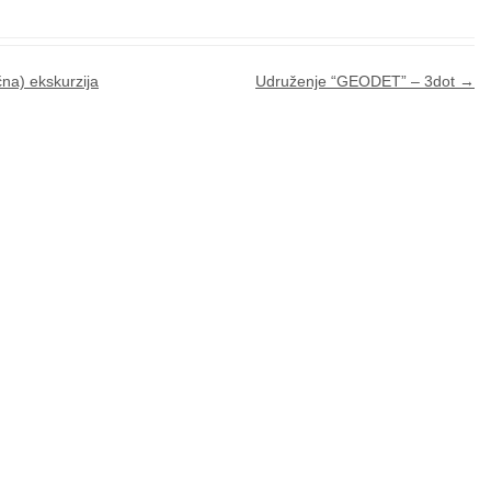
na) ekskurzija
Udruženje “GEODET” – 3dot
→