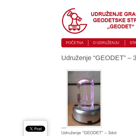
Skip to content
Menu
POČETNA
O UDRUŽENJU
ST
Udruženje “GEODET” – 3
Udruženje "GEODET" – 3dot