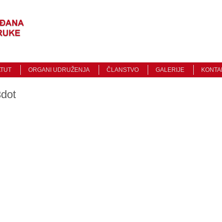
Traži
ATUT
ORGANI UDRUŽENJA
ČLANSTVO
GALERIJE
KONTA
dot