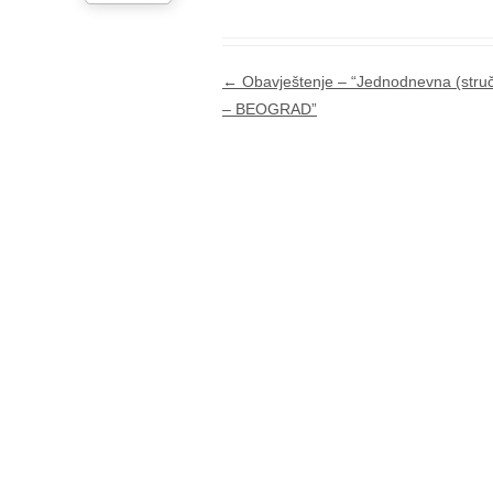
Post navigation
←
Obavještenje – “Jednodnevna (struč
– BEOGRAD”