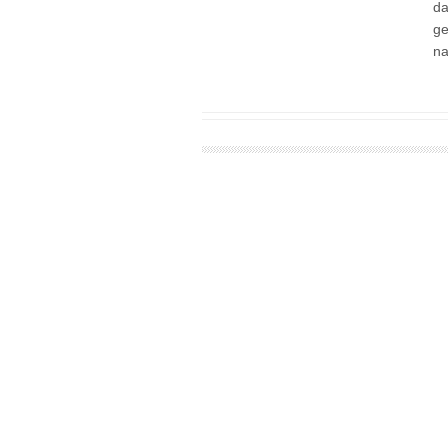
da
ge
na