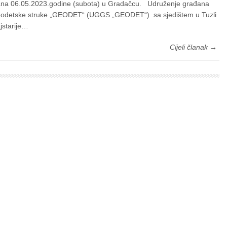
na 06.05.2023.godine (subota) u Gradačcu. Udruženje građana
odetske struke „GEODET“ (UGGS „GEODET“) sa sjedištem u Tuzli
jstarije…
Cijeli članak →