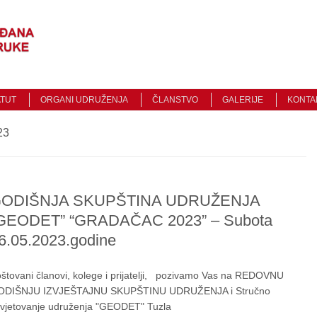
Traži
ATUT
ORGANI UDRUŽENJA
ČLANSTVO
GALERIJE
KONTA
23
ODIŠNJA SKUPŠTINA UDRUŽENJA
GEODET” “GRADAČAC 2023” – Subota
6.05.2023.godine
štovani članovi, kolege i prijatelji, pozivamo Vas na REDOVNU
ODIŠNJU IZVJEŠTAJNU SKUPŠTINU UDRUŽENJA i Stručno
vjetovanje udruženja "GEODET" Tuzla