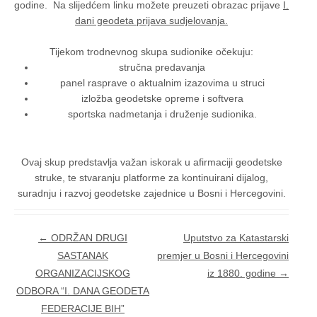
godine.
Na slijedćem linku možete preuzeti obrazac prijave
I.
dani geodeta prijava sudjelovanja.
Tijekom trodnevnog skupa sudionike očekuju:
stručna predavanja
panel rasprave o aktualnim izazovima u struci
izložba geodetske opreme i softvera
sportska nadmetanja i druženje sudionika.
Ovaj skup predstavlja važan iskorak u afirmaciji geodetske
struke, te stvaranju platforme za kontinuirani dijalog,
suradnju i razvoj geodetske zajednice u Bosni i Hercegovini.
Post navigation
←
ODRŽAN DRUGI
Uputstvo za Katastarski
SASTANAK
premjer u Bosni i Hercegovini
ORGANIZACIJSKOG
iz 1880. godine
→
ODBORA “I. DANA GEODETA
FEDERACIJE BIH”