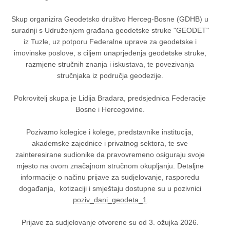
Skup organizira Geodetsko društvo Herceg-Bosne (GDHB) u
suradnji s Udruženjem građana geodetske struke "GEODET"
iz Tuzle, uz potporu Federalne uprave za geodetske i
imovinske poslove, s ciljem unaprjeđenja geodetske struke,
razmjene stručnih znanja i iskustava, te povezivanja
stručnjaka iz područja geodezije.
Pokrovitelj skupa je Lidija Bradara, predsjednica Federacije
Bosne i Hercegovine.
Pozivamo kolegice i kolege, predstavnike institucija,
akademske zajednice i privatnog sektora, te sve
zainteresirane sudionike da pravovremeno osiguraju svoje
mjesto na ovom značajnom stručnom okupljanju. Detaljne
informacije o načinu prijave za sudjelovanje, rasporedu
događanja, kotizaciji i smještaju dostupne su u pozivnici
poziv_dani_geodeta_1
.
Prijave za sudjelovanje otvorene su od 3. ožujka 2026.