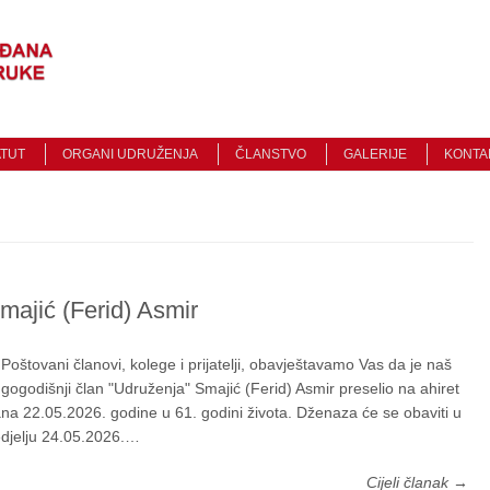
Traži
ATUT
ORGANI UDRUŽENJA
ČLANSTVO
GALERIJE
KONTA
majić (Ferid) Asmir
štovani članovi, kolege i prijatelji, obavještavamo Vas da je naš
gogodišnji član "Udruženja" Smajić (Ferid) Asmir preselio na ahiret
na 22.05.2026. godine u 61. godini života. Dženaza će se obaviti u
djelju 24.05.2026.…
Cijeli članak →