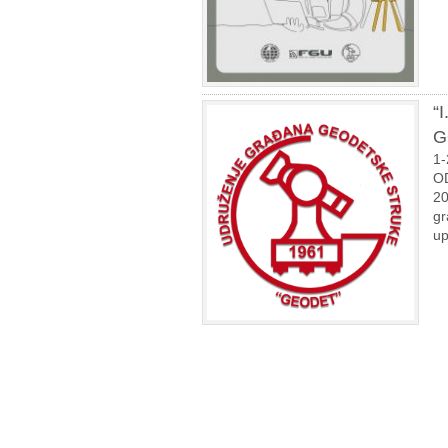
“
G
1-
O
20
gr
up