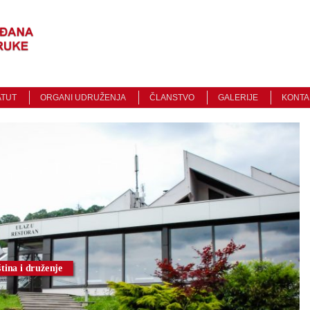
Traži
ATUT
ORGANI UDRUŽENJA
ČLANSTVO
GALERIJE
KONTA
na i druženje