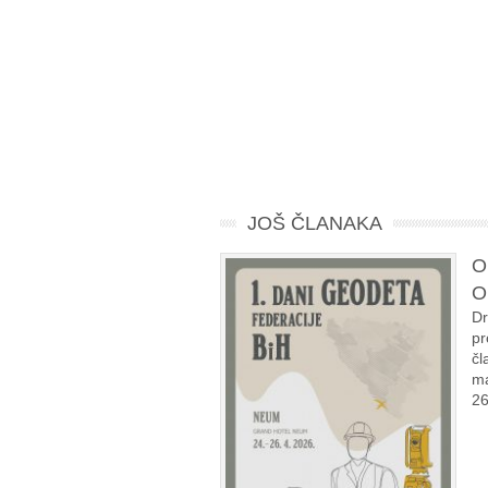
JOŠ ČLANAKA
O
O
Dr
pr
čl
ma
26