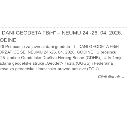
I. DANI GEODETA FBiH” – NEUMU 24.-26. 04. 2026.
ODINE
26 Priopcenje za javnost dani geodeta I. DANI GEODETA FBiH
DRŽAT ĆE SE NEUMU 24.-26. 04. 2026. GODINE U prosincu
25. godine Geodetsko Društvo Herceg Bosne (GDHB), Udruženje
ađana geodetske struke „Geodet“- Tuzla (UGGS) i Federalna
rava za geodetske i imovinsko-pravne poslove (FGU)…
Cijeli članak →