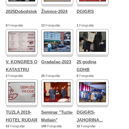
2025DobojIstok
Živinice-2024
DGIGRS
9
Fotografije
13
Fotografije
1
Fotografije
V. KONGRES O
Gradačac-2023
25 godina
KATASTRU
GDHB
2
Fotografije
25
Fotografije
6
Fotografije
TUZLA 2019-
Seminar "Tuzla-
DGIGRS-
HOTEL RUDAR
Mellain"
JAHORINA...
53
Fotografije
100
Fotografije
32
Fotografije