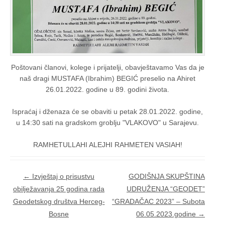
Poštovani članovi, kolege i prijatelji, obavještavamo Vas da je
naš dragi MUSTAFA (Ibrahim) BEGIĆ preselio na Ahiret
26.01.2022. godine u 89. godini života.
Ispraćaj i dženaza će se obaviti u petak 28.01.2022. godine,
u 14:30 sati na gradskom groblju "VLAKOVO" u Sarajevu.
RAMHETULLAHI ALEJHI RAHMETEN VASIAH!
Post navigation
←
Izvještaj o prisustvu
GODIŠNJA SKUPŠTINA
obilježavanja 25 godina rada
UDRUŽENJA “GEODET”
Geodetskog društva Herceg-
“GRADAČAC 2023” – Subota
Bosne
06.05.2023.godine
→