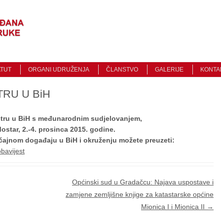
Traži
ATUT
ORGANI UDRUŽENJA
ČLANSTVO
GALERIJE
KONTA
TRU U BiH
astru u BiH s međunarodnim sudjelovanjem,
Mostar, 2.-4. prosinca 2015. godine.
čajnom događaju u BiH i okruženju možete preuzeti:
bavijest
Općinski sud u Gradačcu: Najava uspostave i
zamjene zemljišne knjige za katastarske općine
Mionica I i Mionica II
→