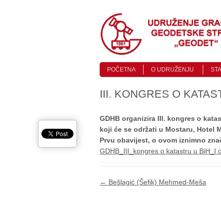
Skip to content
Menu
POČETNA
O UDRUŽENJU
ST
III. KONGRES O KATAS
GDHB organizira III. kongres o kat
koji će se održati u Mostaru, Hotel 
Prvu obavijest, o ovom iznimno zna
GDHB_III_kongres o katastru u BiH_I o
Post navigation
←
Bešlagić (Šefik) Mehmed-Meša