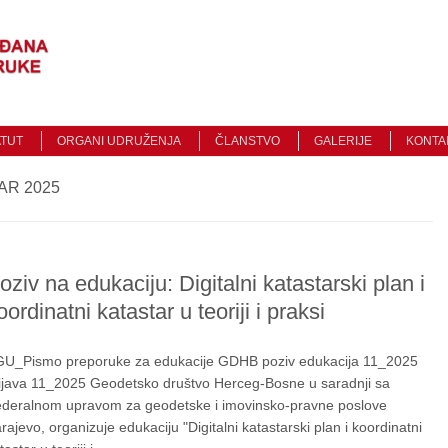
Traži
ATUT
ORGANI UDRUŽENJA
ČLANSTVO
GALERIJE
KONTA
R 2025
oziv na edukaciju: Digitalni katastarski plan i
oordinatni katastar u teoriji i praksi
U_Pismo preporuke za edukacije GDHB poziv edukacija 11_2025
ijava 11_2025 Geodetsko društvo Herceg-Bosne u saradnji sa
deralnom upravom za geodetske i imovinsko-pravne poslove
rajevo, organizuje edukaciju "Digitalni katastarski plan i koordinatni