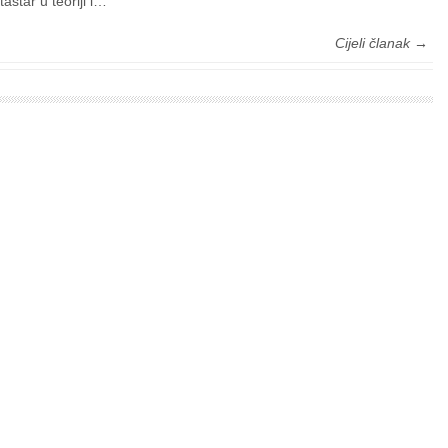
tastar u teoriji i…
Cijeli članak →