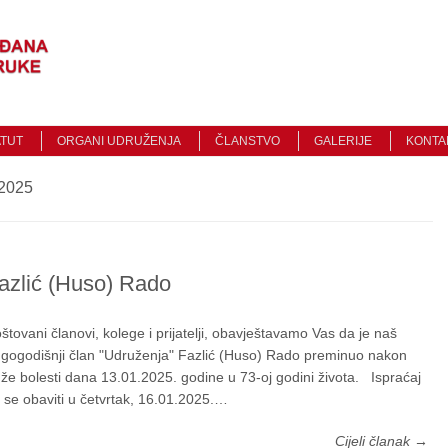
Traži
ATUT
ORGANI UDRUŽENJA
ČLANSTVO
GALERIJE
KONTA
2025
azlić (Huso) Rado
štovani članovi, kolege i prijatelji, obavještavamo Vas da je naš
gogodišnji član "Udruženja" Fazlić (Huso) Rado preminuo nakon
že bolesti dana 13.01.2025. godine u 73-oj godini života. Ispraćaj
 se obaviti u četvrtak, 16.01.2025.…
Cijeli članak →